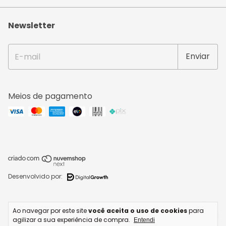
Newsletter
Meios de pagamento
Desenvolvido por:
Copyright IPERMAQ COSTURA E BORDADO LTDA - 42254088000207 - 2026.
Ao navegar por este site
você aceita o uso de cookies
para
Todos os direitos reservados.
agilizar a sua experiência de compra.
Entendi