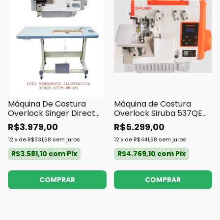
Máquina De Costura
Máquina de Costura
Overlock Singer Direct
Overlock Siruba 537QE
Drive 3 Fios
Direct Drive 3 Fios
R$3.979,00
R$5.299,00
12
x
de
R$331,58
sem juros
12
x
de
R$441,58
sem juros
R$3.581,10
com
Pix
R$4.769,10
com
Pix
COMPRAR
COMPRAR