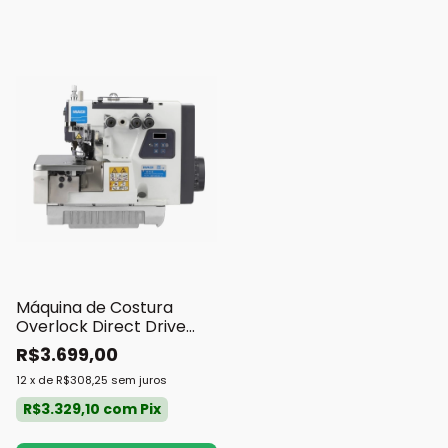
Máquina de Costura
Overlock Direct Drive
Maqi 3 Fios
R$3.699,00
12
x
de
R$308,25
sem juros
R$3.329,10
com
Pix