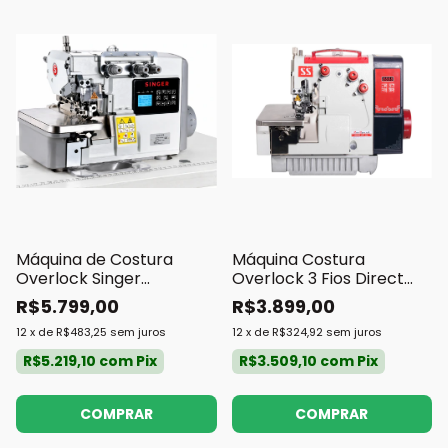
Máquina de Costura
Máquina Costura
Overlock Singer
Overlock 3 Fios Direct
Eletrônica 351E 3 Fios
Drive Sun Special
R$5.799,00
R$3.899,00
12
x
de
R$483,25
sem juros
12
x
de
R$324,92
sem juros
R$5.219,10
com
Pix
R$3.509,10
com
Pix
COMPRAR
COMPRAR