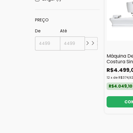
PREÇO
De
Até
Máquina De
Costura Si
R$4.499,
12
x
de
R$374,9
R$4.049,1