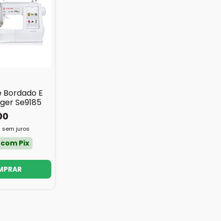
 Bordado E
nger Se9185
00
2
sem juros
0
com
Pix