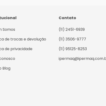
itucional
Contato
m Somos
(11) 2451-6939
ica de trocas e devolução
(11) 3506-9777
ica de privacidade
(11) 95125-8253
 conosco
ipermaq@ipermaq.com.
o Blog