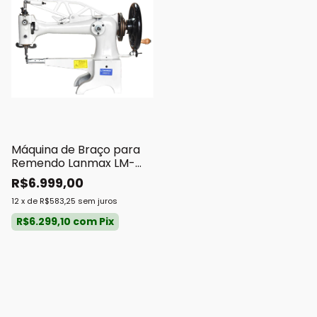
Máquina de Braço para
Remendo Lanmax LM-
2972
R$6.999,00
12
x
de
R$583,25
sem juros
R$6.299,10
com
Pix