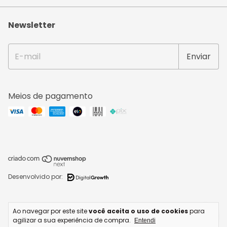
Newsletter
Meios de pagamento
Desenvolvido por:
Copyright IPERMAQ COSTURA E BORDADO LTDA - 42254088000207 - 2026.
Ao navegar por este site
você aceita o uso de cookies
para
Todos os direitos reservados.
agilizar a sua experiência de compra.
Entendi