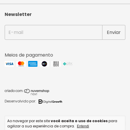
Newsletter
Meios de pagamento
Desenvolvido por:
Copyright IPERMAQ COSTURA E BORDADO LTDA - 42254088000207 - 2026.
Ao navegar por este site
você aceita o uso de cookies
para
Todos os direitos reservados.
agilizar a sua experiência de compra.
Entendi