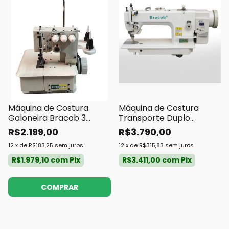
Máquina de Costura
Máquina de Costura
Galoneira Bracob 3
Transporte Duplo
Agulhas Portátil
Bracob Direct Drive
R$2.199,00
R$3.790,00
12
x
de
R$183,25
sem juros
12
x
de
R$315,83
sem juros
R$1.979,10
com
Pix
R$3.411,00
com
Pix
COMPRAR